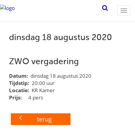
Togg
navi
dinsdag 18 augustus 2020
ZWO vergadering
Datum:
dinsdag 18 augustus 2020
Tijdstip:
20:00 uur
Locatie:
KR Kamer
Prijs:
4 pers
terug