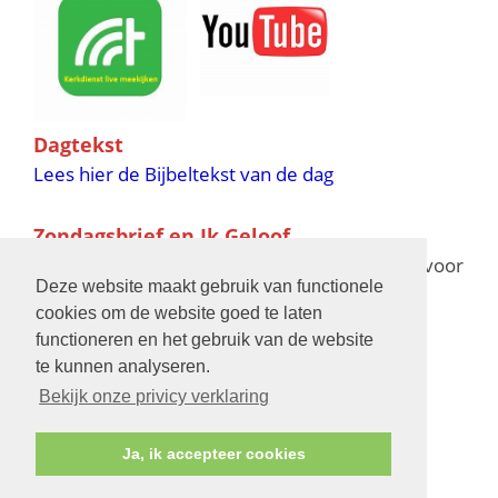
Dagtekst
Lees hier de Bijbeltekst van de dag
Zondagsbrief en Ik Geloof
Ik Geloof verschijnt 11 keer per jaar,
klik hier
voor
Deze website maakt gebruik van functionele
de verschijningsdata in 2025 en 2026
cookies om de website goed te laten
functioneren en het gebruik van de website
Bijbelschool
te kunnen analyseren.
Bekijk onze privicy verklaring
Ja, ik accepteer cookies