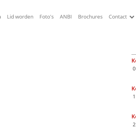
a
Lid worden
Foto's
ANBI
Brochures
Contact
K
0
K
1
K
2