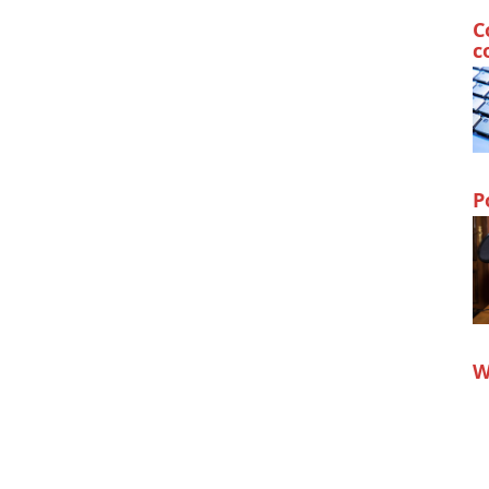
C
c
P
W