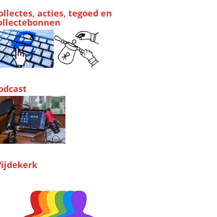
ollectes, acties, tegoed en
ollectebonnen
odcast
ijdekerk