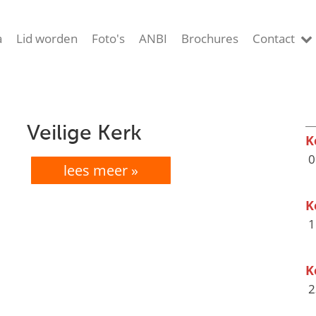
a
Lid worden
Foto's
ANBI
Brochures
Contact
Veilige Kerk
K
0
lees meer »
K
1
K
2