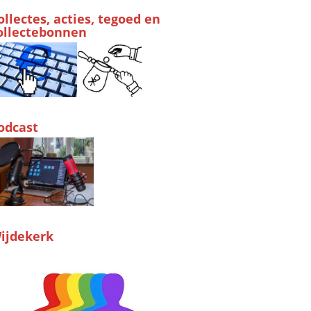
ollectes, acties, tegoed en
ollectebonnen
odcast
ijdekerk