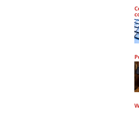
C
c
P
W