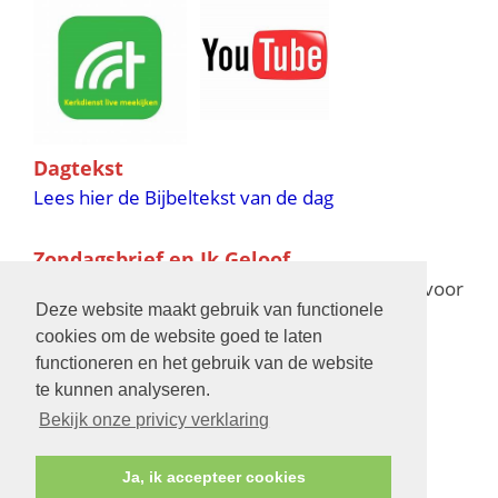
Dagtekst
Lees hier de Bijbeltekst van de dag
Zondagsbrief en Ik Geloof
Ik Geloof verschijnt 11 keer per jaar,
klik hier
voor
Deze website maakt gebruik van functionele
de verschijningsdata in 2025 en 2026
cookies om de website goed te laten
functioneren en het gebruik van de website
Bijbelschool
te kunnen analyseren.
Bekijk onze privicy verklaring
Ja, ik accepteer cookies