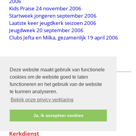
2006
Kids Praise 24 november 2006
Startweek jongeren september 2006
Laatste keer jeugdkerk seizoen 2006
Jeugdweek 20 september 2006
Clubs Jefta en Milka, gezamenlijk 19 april 2006
Deze website maakt gebruik van functionele
Kerkdienst
cookies om de website goed te laten
functioneren en het gebruik van de website
09-08-2026 om 09:30
Liturgie
te kunnen analyseren.
Bekijk onze privicy verklaring
Kerkdienst
16-08-2026 om 09:30
Liturgie
Ja, ik accepteer cookies
Kerkdienst