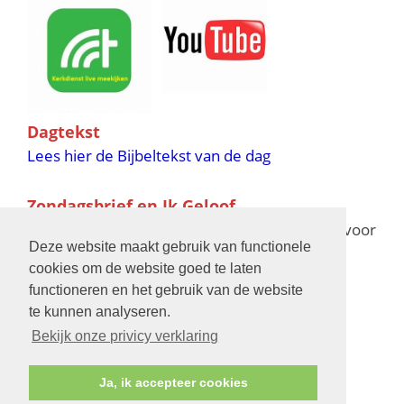
Dagtekst
Lees hier de Bijbeltekst van de dag
Zondagsbrief en Ik Geloof
Ik Geloof verschijnt 11 keer per jaar,
klik hier
voor
Deze website maakt gebruik van functionele
de verschijningsdata in 2025 en 2026
cookies om de website goed te laten
functioneren en het gebruik van de website
Bijbelschool
te kunnen analyseren.
Bekijk onze privicy verklaring
Ja, ik accepteer cookies