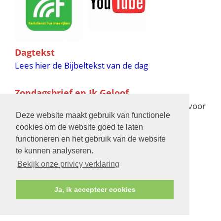
Dagtekst
Lees hier de Bijbeltekst van de dag
Zondagsbrief en Ik Geloof
Ik Geloof verschijnt 11 keer per jaar,
klik hier
voor
Deze website maakt gebruik van functionele
de verschijningsdata in 2025 en 2026
cookies om de website goed te laten
functioneren en het gebruik van de website
Bijbelschool
te kunnen analyseren.
Bekijk onze privicy verklaring
Ja, ik accepteer cookies