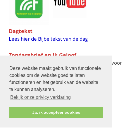
Dagtekst
Lees hier de Bijbeltekst van de dag
Zondagsbrief en Ik Geloof
Ik Geloof verschijnt 11 keer per jaar,
klik hier
voor
Deze website maakt gebruik van functionele
de verschijningsdata in 2025 en 2026
cookies om de website goed te laten
functioneren en het gebruik van de website
Bijbelschool
te kunnen analyseren.
Bekijk onze privicy verklaring
Ja, ik accepteer cookies