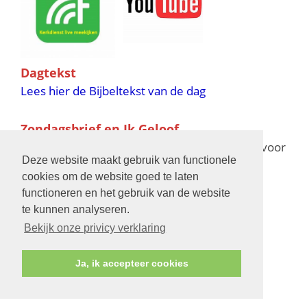
Dagtekst
Lees hier de Bijbeltekst van de dag
Zondagsbrief en Ik Geloof
Ik Geloof verschijnt 11 keer per jaar,
klik hier
voor
Deze website maakt gebruik van functionele
de verschijningsdata in 2025 en 2026
cookies om de website goed te laten
functioneren en het gebruik van de website
Bijbelschool
te kunnen analyseren.
Bekijk onze privicy verklaring
Ja, ik accepteer cookies