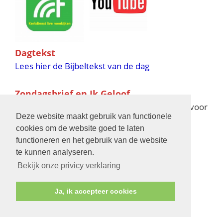
Dagtekst
Lees hier de Bijbeltekst van de dag
Zondagsbrief en Ik Geloof
Ik Geloof verschijnt 11 keer per jaar,
klik hier
voor
Deze website maakt gebruik van functionele
de verschijningsdata in 2025 en 2026
cookies om de website goed te laten
functioneren en het gebruik van de website
Bijbelschool
te kunnen analyseren.
Bekijk onze privicy verklaring
Ja, ik accepteer cookies