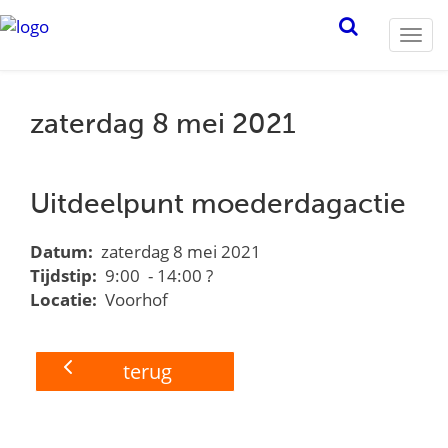
Togg
navi
zaterdag 8 mei 2021
Uitdeelpunt moederdagactie
Datum:
zaterdag 8 mei 2021
Tijdstip:
9:00 - 14:00 ?
Locatie:
Voorhof
terug