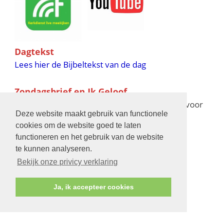
Dagtekst
Lees hier de Bijbeltekst van de dag
Zondagsbrief en Ik Geloof
Ik Geloof verschijnt 11 keer per jaar,
klik hier
voor
Deze website maakt gebruik van functionele
de verschijningsdata in 2025 en 2026
cookies om de website goed te laten
functioneren en het gebruik van de website
Bijbelschool
te kunnen analyseren.
Bekijk onze privicy verklaring
Ja, ik accepteer cookies