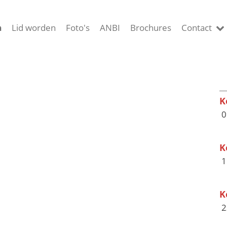
a
Lid worden
Foto's
ANBI
Brochures
Contact
K
0
K
1
K
2