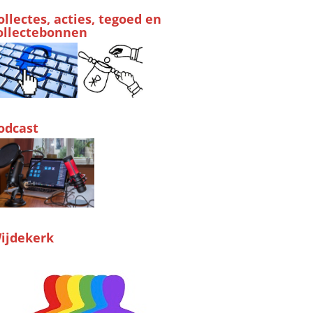
ollectes, acties, tegoed en
ollectebonnen
odcast
ijdekerk