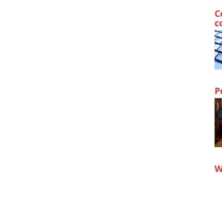
C
c
P
W