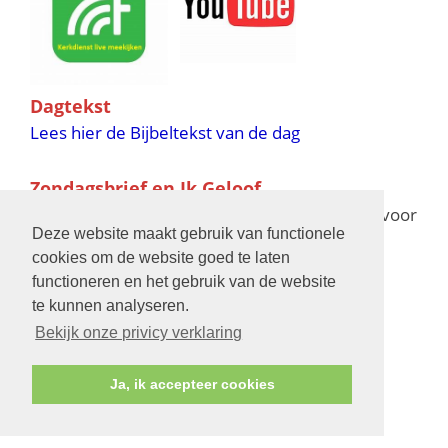
Dagtekst
Lees hier de Bijbeltekst van de dag
Zondagsbrief en Ik Geloof
Ik Geloof verschijnt 11 keer per jaar,
klik hier
voor
Deze website maakt gebruik van functionele
de verschijningsdata in 2025 en 2026
cookies om de website goed te laten
functioneren en het gebruik van de website
Bijbelschool
te kunnen analyseren.
Bekijk onze privicy verklaring
Ja, ik accepteer cookies