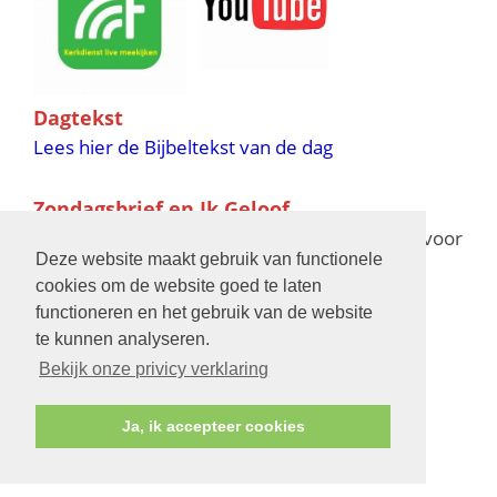
Dagtekst
Lees hier de Bijbeltekst van de dag
Zondagsbrief en Ik Geloof
Ik Geloof verschijnt 11 keer per jaar,
klik hier
voor
Deze website maakt gebruik van functionele
de verschijningsdata in 2025 en 2026
cookies om de website goed te laten
functioneren en het gebruik van de website
Bijbelschool
te kunnen analyseren.
Bekijk onze privicy verklaring
Ja, ik accepteer cookies