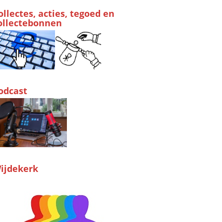
ollectes, acties, tegoed en
ollectebonnen
odcast
ijdekerk