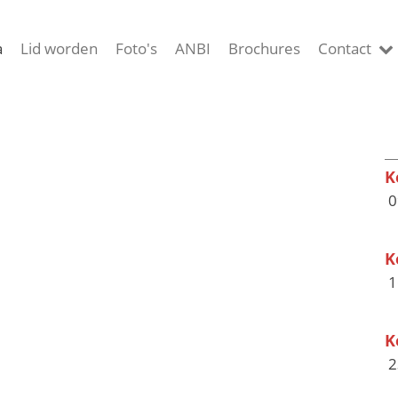
a
Lid worden
Foto's
ANBI
Brochures
Contact
K
0
K
1
K
2