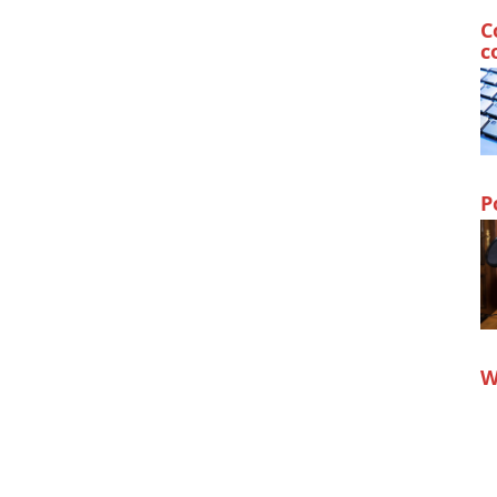
C
c
P
W