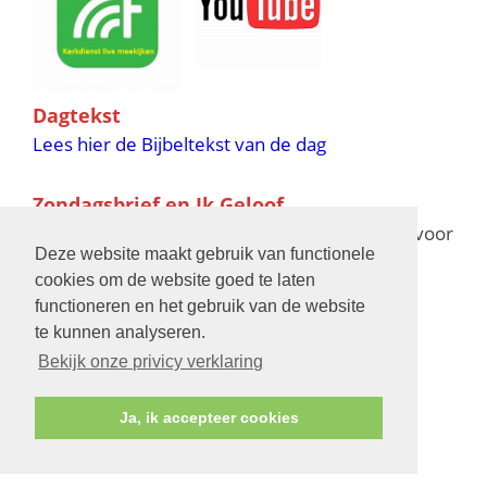
Dagtekst
Lees hier de Bijbeltekst van de dag
Zondagsbrief en Ik Geloof
Ik Geloof verschijnt 11 keer per jaar,
klik hier
voor
Deze website maakt gebruik van functionele
de verschijningsdata in 2025 en 2026
cookies om de website goed te laten
functioneren en het gebruik van de website
Bijbelschool
te kunnen analyseren.
Bekijk onze privicy verklaring
Ja, ik accepteer cookies