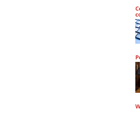
C
c
P
W