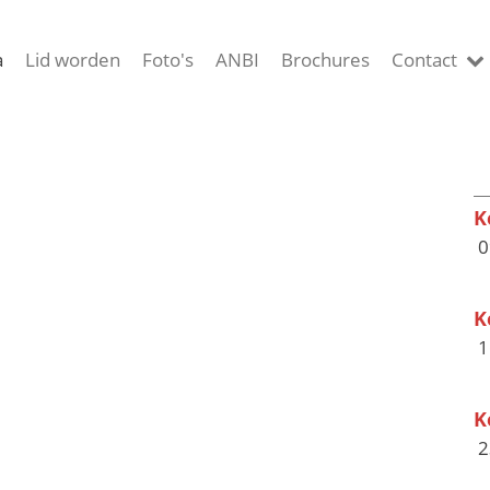
a
Lid worden
Foto's
ANBI
Brochures
Contact
K
0
K
1
K
2