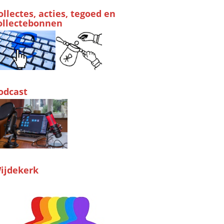
ollectes, acties, tegoed en
ollectebonnen
odcast
ijdekerk