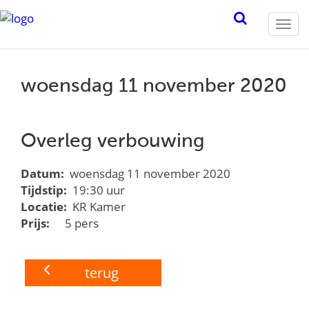
Togg
navi
woensdag 11 november 2020
Overleg verbouwing
Datum:
woensdag 11 november 2020
Tijdstip:
19:30 uur
Locatie:
KR Kamer
Prijs:
5 pers
terug