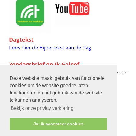
Dagtekst
Lees hier de Bijbeltekst van de dag
Zondagsbrief en Ik Geloof
Ik Geloof verschijnt 11 keer per jaar,
klik hier
voor
Deze website maakt gebruik van functionele
de verschijningsdata in 2025 en 2026
cookies om de website goed te laten
functioneren en het gebruik van de website
Bijbelschool
te kunnen analyseren.
Bekijk onze privicy verklaring
Ja, ik accepteer cookies