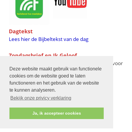
Dagtekst
Lees hier de Bijbeltekst van de dag
Zondagsbrief en Ik Geloof
Ik Geloof verschijnt 11 keer per jaar,
klik hier
voor
Deze website maakt gebruik van functionele
de verschijningsdata in 2025 en 2026
cookies om de website goed te laten
functioneren en het gebruik van de website
Bijbelschool
te kunnen analyseren.
Bekijk onze privicy verklaring
Ja, ik accepteer cookies