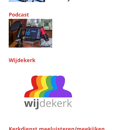
Podcast
Wijdekerk
Kerkdienst meeluisteren/meekijken