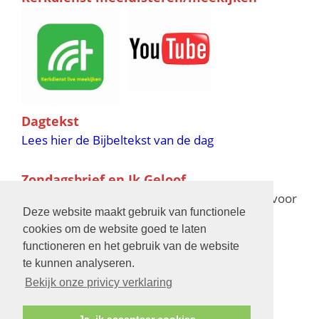
Dagtekst
Lees hier de Bijbeltekst van de dag
Zondagsbrief en Ik Geloof
Ik Geloof verschijnt 11 keer per jaar,
klik hier
voor
Deze website maakt gebruik van functionele
de verschijningsdata in 2025 en 2026
cookies om de website goed te laten
functioneren en het gebruik van de website
Bijbelschool
te kunnen analyseren.
Bekijk onze privicy verklaring