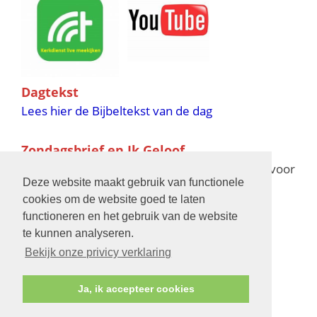
Dagtekst
Lees hier de Bijbeltekst van de dag
Zondagsbrief en Ik Geloof
Ik Geloof verschijnt 11 keer per jaar,
klik hier
voor
Deze website maakt gebruik van functionele
de verschijningsdata in 2025 en 2026
cookies om de website goed te laten
functioneren en het gebruik van de website
Bijbelschool
te kunnen analyseren.
Bekijk onze privicy verklaring
Ja, ik accepteer cookies