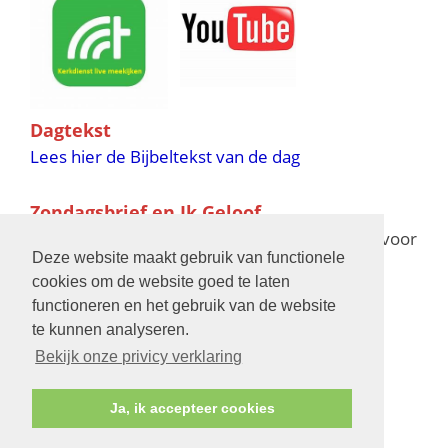
Dagtekst
Lees hier de Bijbeltekst van de dag
Zondagsbrief en Ik Geloof
Ik Geloof verschijnt 11 keer per jaar,
klik hier
voor
Deze website maakt gebruik van functionele
de verschijningsdata in 2025 en 2026
cookies om de website goed te laten
functioneren en het gebruik van de website
Bijbelschool
te kunnen analyseren.
Bekijk onze privicy verklaring
Ja, ik accepteer cookies