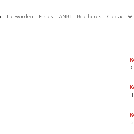
a
Lid worden
Foto's
ANBI
Brochures
Contact
K
0
K
1
K
2