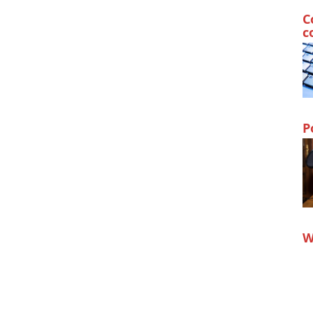
C
c
P
W