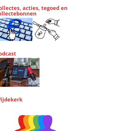
ollectes, acties, tegoed en
ollectebonnen
odcast
ijdekerk