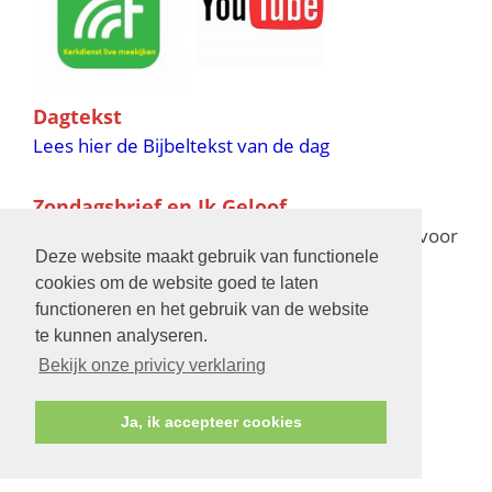
Dagtekst
Lees hier de Bijbeltekst van de dag
Zondagsbrief en Ik Geloof
Ik Geloof verschijnt 11 keer per jaar,
klik hier
voor
Deze website maakt gebruik van functionele
de verschijningsdata in 2025 en 2026
cookies om de website goed te laten
functioneren en het gebruik van de website
Bijbelschool
te kunnen analyseren.
Bekijk onze privicy verklaring
Ja, ik accepteer cookies