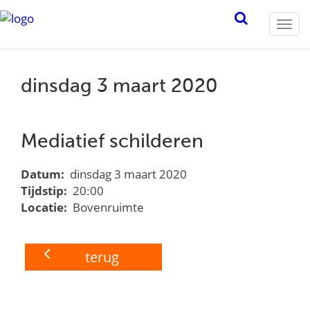
Togg
navi
dinsdag 3 maart 2020
Mediatief schilderen
Datum:
dinsdag 3 maart 2020
Tijdstip:
20:00
Locatie:
Bovenruimte
terug