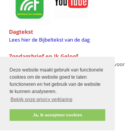
Dagtekst
Lees hier de Bijbeltekst van de dag
Zondagsbrief en Ik Geloof
Ik Geloof verschijnt 11 keer per jaar,
klik hier
voor
Deze website maakt gebruik van functionele
de verschijningsdata in 2025 en 2026
cookies om de website goed te laten
functioneren en het gebruik van de website
Bijbelschool
te kunnen analyseren.
Bekijk onze privicy verklaring
Ja, ik accepteer cookies