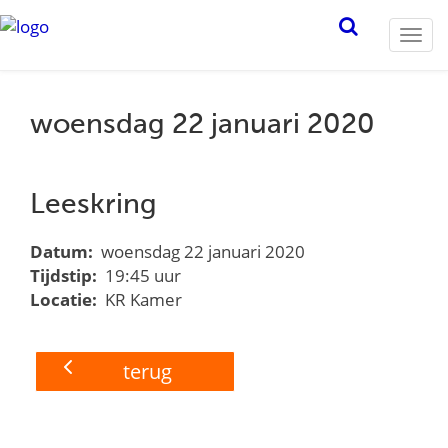
Togg
navi
woensdag 22 januari 2020
Leeskring
Datum:
woensdag 22 januari 2020
Tijdstip:
19:45 uur
Locatie:
KR Kamer
terug