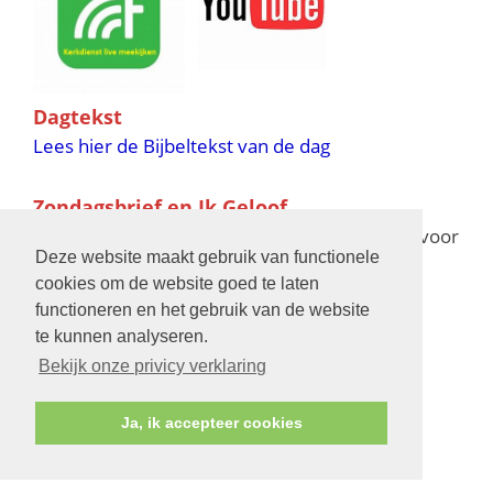
Dagtekst
Lees hier de Bijbeltekst van de dag
Zondagsbrief en Ik Geloof
Ik Geloof verschijnt 11 keer per jaar,
klik hier
voor
Deze website maakt gebruik van functionele
de verschijningsdata in 2025 en 2026
cookies om de website goed te laten
functioneren en het gebruik van de website
Bijbelschool
te kunnen analyseren.
Bekijk onze privicy verklaring
Ja, ik accepteer cookies