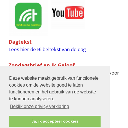
Dagtekst
Lees hier de Bijbeltekst van de dag
Zondagsbrief en Ik Geloof
Ik Geloof verschijnt 11 keer per jaar,
klik hier
voor
Deze website maakt gebruik van functionele
de verschijningsdata in 2025 en 2026
cookies om de website goed te laten
functioneren en het gebruik van de website
Bijbelschool
te kunnen analyseren.
Bekijk onze privicy verklaring
Ja, ik accepteer cookies