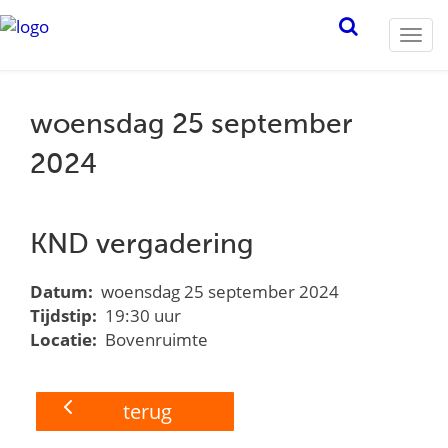
Togg
navi
woensdag 25 september
2024
KND vergadering
Datum:
woensdag 25 september 2024
Tijdstip:
19:30 uur
Locatie:
Bovenruimte
terug