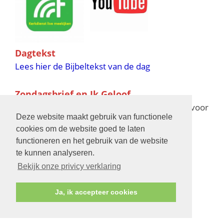
Dagtekst
Lees hier de Bijbeltekst van de dag
Zondagsbrief en Ik Geloof
Ik Geloof verschijnt 11 keer per jaar,
klik hier
voor
Deze website maakt gebruik van functionele
de verschijningsdata in 2025 en 2026
cookies om de website goed te laten
functioneren en het gebruik van de website
Bijbelschool
te kunnen analyseren.
Bekijk onze privicy verklaring
Ja, ik accepteer cookies