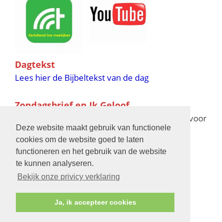
Dagtekst
Lees hier de Bijbeltekst van de dag
Zondagsbrief en Ik Geloof
Ik Geloof verschijnt 11 keer per jaar,
klik hier
voor
Deze website maakt gebruik van functionele
de verschijningsdata in 2025 en 2026
cookies om de website goed te laten
functioneren en het gebruik van de website
Bijbelschool
te kunnen analyseren.
Bekijk onze privicy verklaring
Ja, ik accepteer cookies