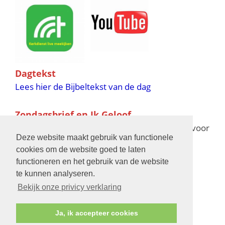
Dagtekst
Lees hier de Bijbeltekst van de dag
Zondagsbrief en Ik Geloof
Ik Geloof verschijnt 11 keer per jaar,
klik hier
voor
Deze website maakt gebruik van functionele
de verschijningsdata in 2025 en 2026
cookies om de website goed te laten
functioneren en het gebruik van de website
Bijbelschool
te kunnen analyseren.
Bekijk onze privicy verklaring
Ja, ik accepteer cookies