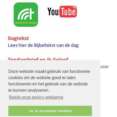
Dagtekst
Lees hier de Bijbeltekst van de dag
Zondagsbrief en Ik Geloof
Ik Geloof verschijnt 11 keer per jaar,
klik hier
voor
Deze website maakt gebruik van functionele
de verschijningsdata in 2025 en 2026
cookies om de website goed te laten
functioneren en het gebruik van de website
Bijbelschool
te kunnen analyseren.
Bekijk onze privicy verklaring
Ja, ik accepteer cookies