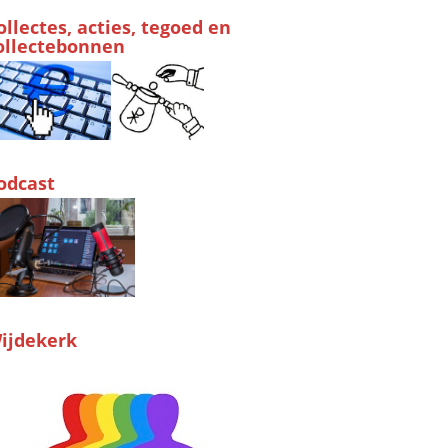
ollectes, acties, tegoed en
ollectebonnen
odcast
ijdekerk