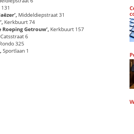
eldiepstraat 6
 131
C
c
aëzer’,
Middeldiepstraat 31
’,
Kerkbuurt 74
e Roeping Getrouw’,
Kerkbuurt 157
 Catsstraat 6
Rondo 325​
,
Sportlaan 1
P
W