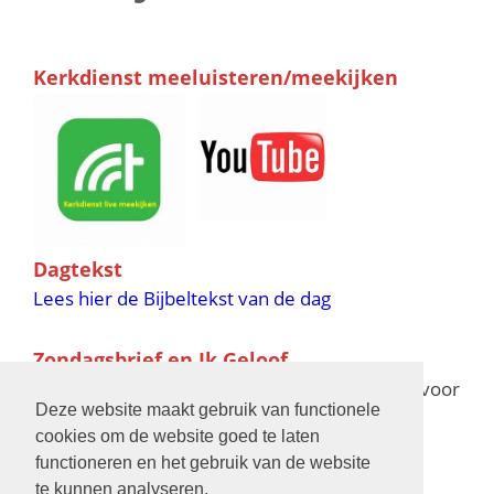
Kerkdienst meeluisteren/meekijken
Dagtekst
Lees hier de Bijbeltekst van de dag
Zondagsbrief en Ik Geloof
Ik Geloof verschijnt 11 keer per jaar,
klik hier
voor
Deze website maakt gebruik van functionele
de verschijningsdata in 2025 en 2026
cookies om de website goed te laten
functioneren en het gebruik van de website
Bijbelschool
te kunnen analyseren.