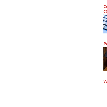
C
c
P
W