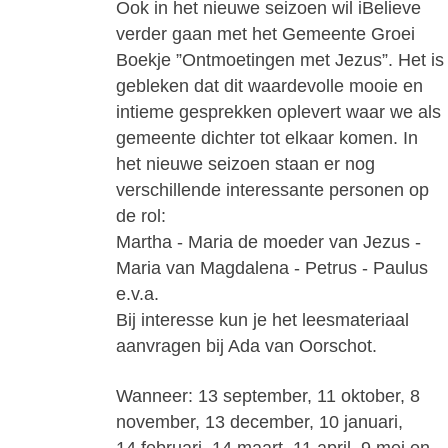
Ook in het nieuwe seizoen wil iBelieve
verder gaan met het Gemeente Groei
Boekje
”Ontmoetingen met Jezus”. Het is
gebleken dat dit waardevolle mooie en
intieme
gesprekken oplevert waar we als
gemeente dichter tot elkaar komen. In
het nieuwe
seizoen staan er nog
verschillende interessante personen op
de rol:
Martha - Maria de moeder van Jezus -
Maria van Magdalena - Petrus - Paulus
e.v.a.
Bij interesse kun je het leesmateriaal
aanvragen bij Ada van Oorschot.
Wanneer:
13 september, 11 oktober, 8
november, 13 december, 10 januari,
14 februari, 14 maart,
11 april, 9 mei en