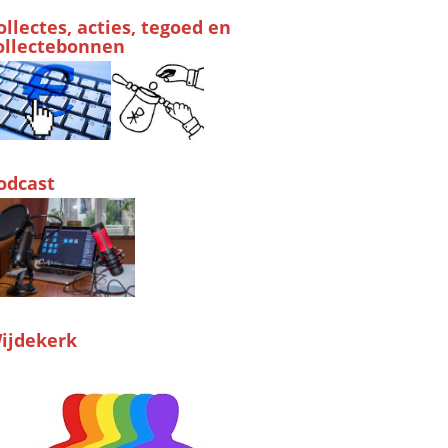
ollectes, acties, tegoed en
ollectebonnen
odcast
ijdekerk