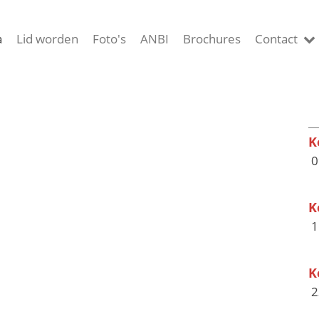
a
Lid worden
Foto's
ANBI
Brochures
Contact
K
0
K
1
K
2