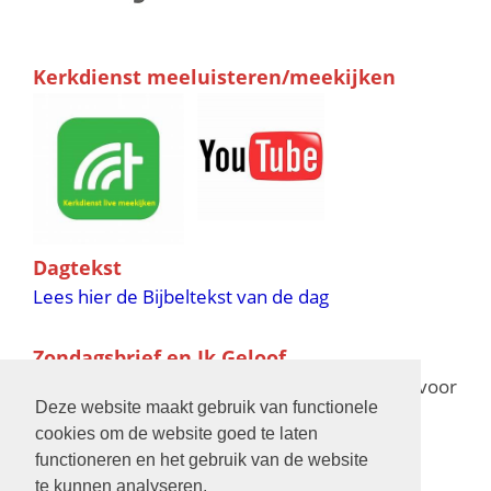
Kerkdienst meeluisteren/meekijken
Dagtekst
Lees hier de Bijbeltekst van de dag
Zondagsbrief en Ik Geloof
Ik Geloof verschijnt 11 keer per jaar,
klik hier
voor
Deze website maakt gebruik van functionele
de verschijningsdata in 2025 en 2026
cookies om de website goed te laten
functioneren en het gebruik van de website
Bijbelschool
te kunnen analyseren.