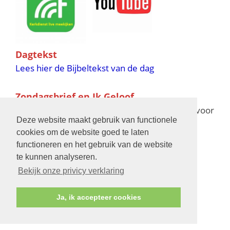
Dagtekst
Lees hier de Bijbeltekst van de dag
Zondagsbrief en Ik Geloof
Ik Geloof verschijnt 11 keer per jaar,
klik hier
voor
Deze website maakt gebruik van functionele
de verschijningsdata in 2025 en 2026
cookies om de website goed te laten
functioneren en het gebruik van de website
Bijbelschool
te kunnen analyseren.
Bekijk onze privicy verklaring
Ja, ik accepteer cookies