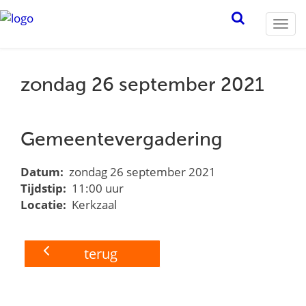
Togg
navi
zondag 26 september 2021
Gemeentevergadering
Datum:
zondag 26 september 2021
Tijdstip:
11:00 uur
Locatie:
Kerkzaal
terug