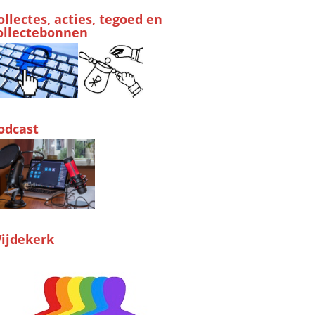
ollectes, acties, tegoed en
ollectebonnen
odcast
ijdekerk