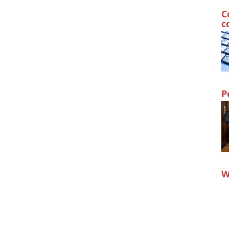
C
c
P
W