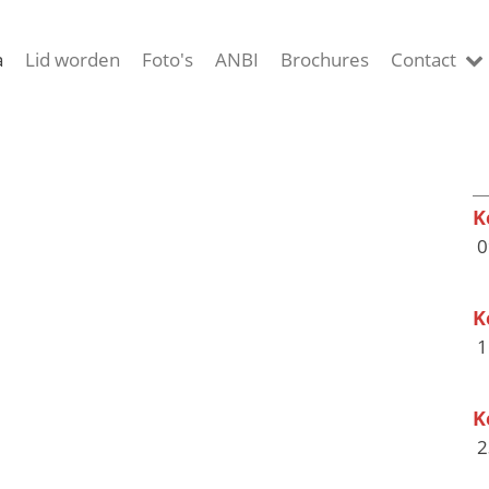
a
Lid worden
Foto's
ANBI
Brochures
Contact
K
0
K
1
K
2