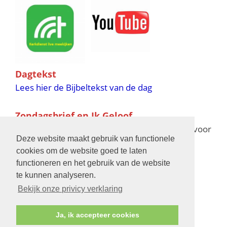
Dagtekst
Lees hier de Bijbeltekst van de dag
Zondagsbrief en Ik Geloof
Ik Geloof verschijnt 11 keer per jaar,
klik hier
voor
Deze website maakt gebruik van functionele
de verschijningsdata in 2025 en 2026
cookies om de website goed te laten
functioneren en het gebruik van de website
Bijbelschool
te kunnen analyseren.
Bekijk onze privicy verklaring
Ja, ik accepteer cookies