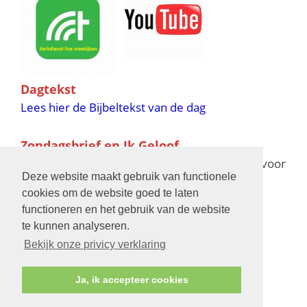
Dagtekst
Lees hier de Bijbeltekst van de dag
Zondagsbrief en Ik Geloof
Ik Geloof verschijnt 11 keer per jaar,
klik hier
voor
Deze website maakt gebruik van functionele
de verschijningsdata in 2025 en 2026
cookies om de website goed te laten
functioneren en het gebruik van de website
Bijbelschool
te kunnen analyseren.
Bekijk onze privicy verklaring
Ja, ik accepteer cookies