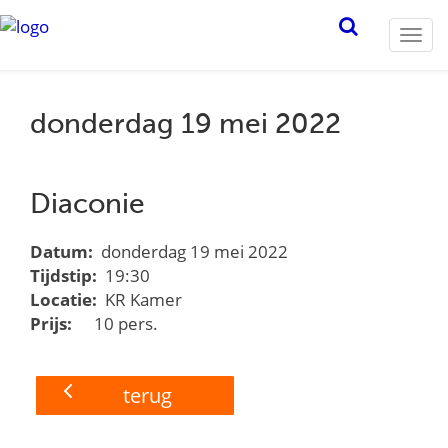
Togg
navi
donderdag 19 mei 2022
Diaconie
Datum:
donderdag 19 mei 2022
Tijdstip:
19:30
Locatie:
KR Kamer
Prijs:
10 pers.
terug