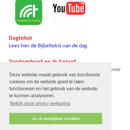
Dagtekst
Lees hier de Bijbeltekst van de dag
Zondagsbrief en Ik Geloof
Ik Geloof verschijnt 11 keer per jaar,
klik hier
voor
Deze website maakt gebruik van functionele
de verschijningsdata in 2025 en 2026
cookies om de website goed te laten
functioneren en het gebruik van de website
Bijbelschool
te kunnen analyseren.
Bekijk onze privicy verklaring
Ja, ik accepteer cookies