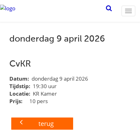
Togg
navi
donderdag 9 april 2026
CvKR
Datum:
donderdag 9 april 2026
Tijdstip:
19:30 uur
Locatie:
KR Kamer
Prijs:
10 pers
terug