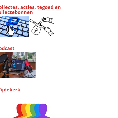
ollectes, acties, tegoed en
ollectebonnen
odcast
ijdekerk