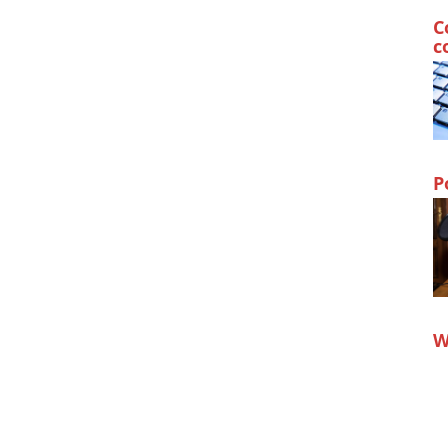
C
c
P
W