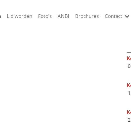
a
Lid worden
Foto's
ANBI
Brochures
Contact
K
0
K
1
K
2