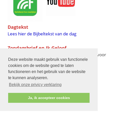
Dagtekst
Lees hier de Bijbeltekst van de dag
Zondagsbrief en Ik Geloof
Ik Geloof verschijnt 11 keer per jaar,
klik hier
voor
Deze website maakt gebruik van functionele
de verschijningsdata in 2025 en 2026
cookies om de website goed te laten
functioneren en het gebruik van de website
Bijbelschool
te kunnen analyseren.
Bekijk onze privicy verklaring
Ja, ik accepteer cookies