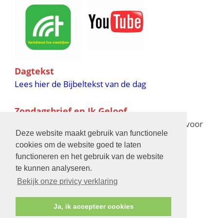
Dagtekst
Lees hier de Bijbeltekst van de dag
Zondagsbrief en Ik Geloof
Ik Geloof verschijnt 11 keer per jaar,
klik hier
voor
Deze website maakt gebruik van functionele
de verschijningsdata in 2025 en 2026
cookies om de website goed te laten
functioneren en het gebruik van de website
Bijbelschool
te kunnen analyseren.
Bekijk onze privicy verklaring
Ja, ik accepteer cookies