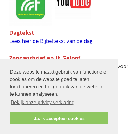
Dagtekst
Lees hier de Bijbeltekst van de dag
Zondagsbrief en Ik Geloof
Ik Geloof verschijnt 11 keer per jaar,
klik hier
voor
Deze website maakt gebruik van functionele
de verschijningsdata in 2025 en 2026
cookies om de website goed te laten
functioneren en het gebruik van de website
Bijbelschool
te kunnen analyseren.
Bekijk onze privicy verklaring
Ja, ik accepteer cookies