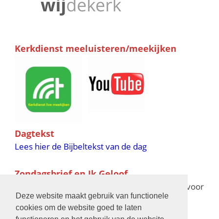
Kerkdienst meeluisteren/meekijken
Dagtekst
Lees hier de Bijbeltekst van de dag
Zondagsbrief en Ik Geloof
Ik Geloof verschijnt 11 keer per jaar,
klik hier
voor
Deze website maakt gebruik van functionele
de verschijningsdata in 2025 en 2026
cookies om de website goed te laten