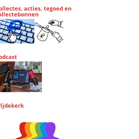
ollectes, acties, tegoed en
ollectebonnen
odcast
ijdekerk