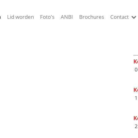
a
Lid worden
Foto's
ANBI
Brochures
Contact
K
0
K
1
K
2