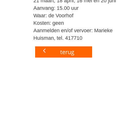
21 maart, 18 april, 16 mei en 20 juni
Aanvang:
15.00 uur
Waar:
de Voorhof
Kosten:
geen
Aanmelden en/of vervoer: Marieke
Huisman, tel. 417710
terug