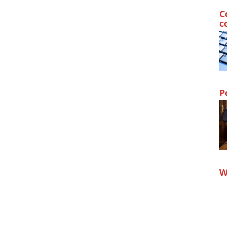
C
c
P
W