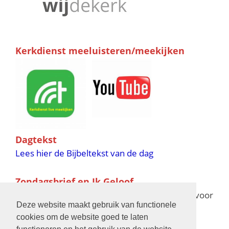
Kerkdienst meeluisteren/meekijken
Dagtekst
Lees hier de Bijbeltekst van de dag
Zondagsbrief en Ik Geloof
Ik Geloof verschijnt 11 keer per jaar,
klik hier
voor
Deze website maakt gebruik van functionele
de verschijningsdata in 2025 en 2026
cookies om de website goed te laten