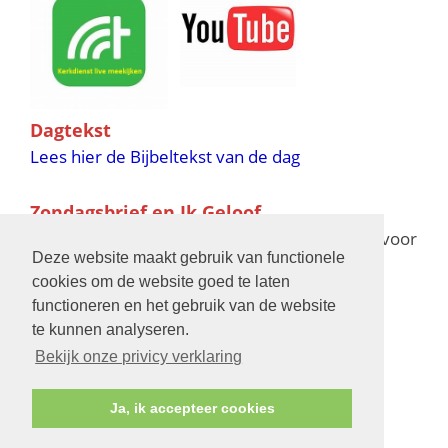
Dagtekst
Lees hier de Bijbeltekst van de dag
Zondagsbrief en Ik Geloof
Ik Geloof verschijnt 11 keer per jaar,
klik hier
voor
Deze website maakt gebruik van functionele
de verschijningsdata in 2025 en 2026
cookies om de website goed te laten
functioneren en het gebruik van de website
Bijbelschool
te kunnen analyseren.
Bekijk onze privicy verklaring
Ja, ik accepteer cookies