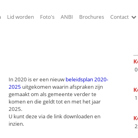
a
Lid worden
Foto's
ANBI
Brochures
Contact
K
0
In 2020 is er een nieuw
beleidsplan 2020-
2025
uitgekomen waarin afspraken zijn
K
gemaakt om als gemeente verder te
1
komen en die geldt tot en met het jaar
2025.
U kunt deze via de link downloaden en
K
inzien.
2