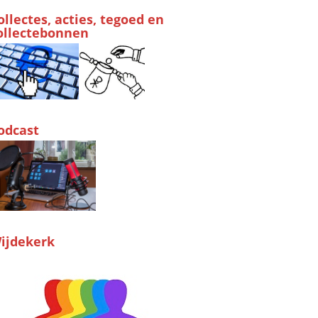
ollectes, acties, tegoed en
ollectebonnen
odcast
ijdekerk