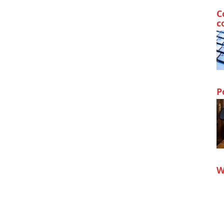
C
c
P
W