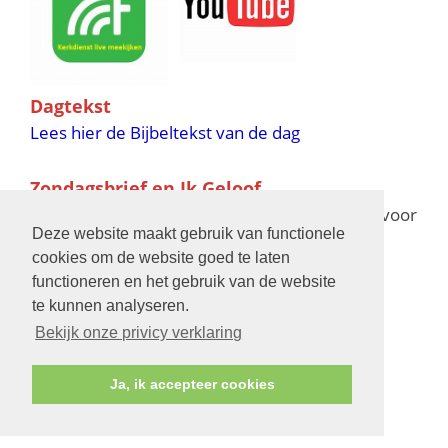
Dagtekst
Lees hier de Bijbeltekst van de dag
Zondagsbrief en Ik Geloof
Ik Geloof verschijnt 11 keer per jaar,
klik hier
voor
Deze website maakt gebruik van functionele
de verschijningsdata in 2025 en 2026
cookies om de website goed te laten
functioneren en het gebruik van de website
Bijbelschool
te kunnen analyseren.
Bekijk onze privicy verklaring
Ja, ik accepteer cookies